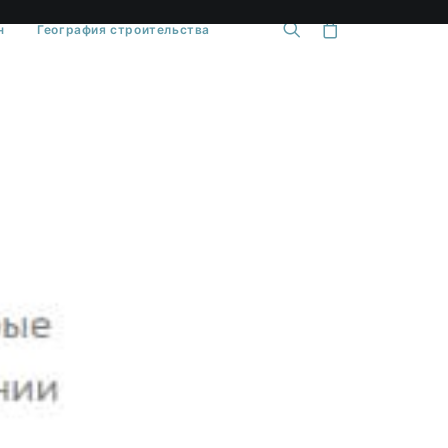
н
География строительства